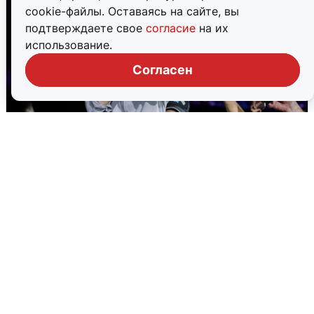
cookie-файлы. Оставаясь на сайте, вы
подтверждаете свое
согласие
на их
использование.
Согласен
«15 секунд Раммштайна»: концерт
«Ленинграда» в Волгограде
2 августа
0
Екатеринбург ушел под воду: выпало
41% месячной нормы