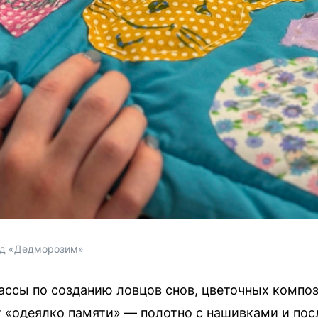
нд «Дедморозим»
ссы по созданию ловцов снов, цветочных композ
т «одеялко памяти» — полотно с нашивками и пос