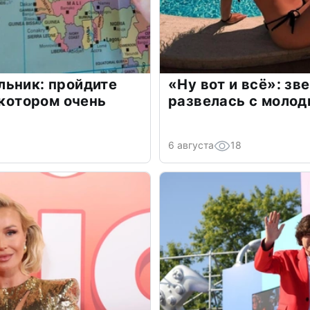
льник: пройдите
«Ну вот и всё»: з
 котором очень
развелась с моло
6 августа
18