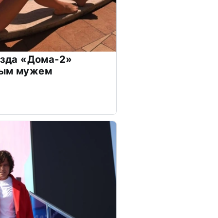
везда «Дома-2»
дым мужем