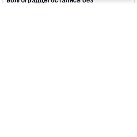
Волгоградцы остались без
мобильного интернета
6 августа
0
Сирены в Сочи: новая угроза БПЛА
6 августа
0