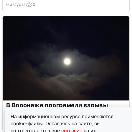
6 августа
0
В Воронеже прогремели взрывы
после сигнала тревоги
На информационном ресурсе применяются
cookie-файлы. Оставаясь на сайте, вы
5 августа
0
подтверждаете свое
согласие
на их