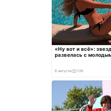
«Ну вот и всё»: зве
развелась с молоды
6 августа
139