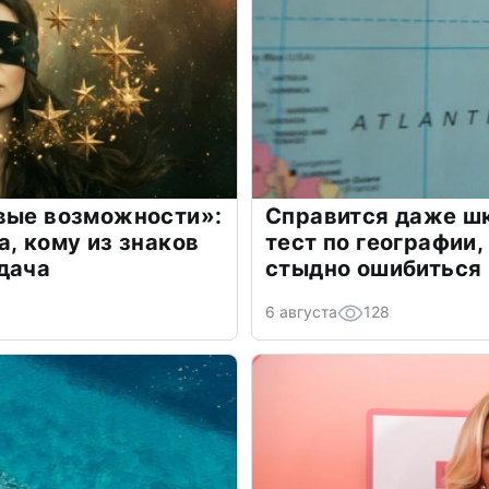
овые возможности»:
Справится даже шк
а, кому из знаков
тест по географии,
дача
стыдно ошибиться
6 августа
128