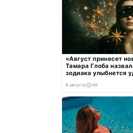
«Август принесет н
Тамара Глоба назвал
зодиака улыбнется у
8 августа
49