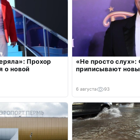
еряла»: Прохор
«Не просто слух»:
 о новой
приписывают новы
6 августа
93