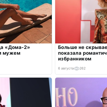
зда «Дома-2»
Больше не скрывае
м мужем
показала романти
избранником
6 августа
262