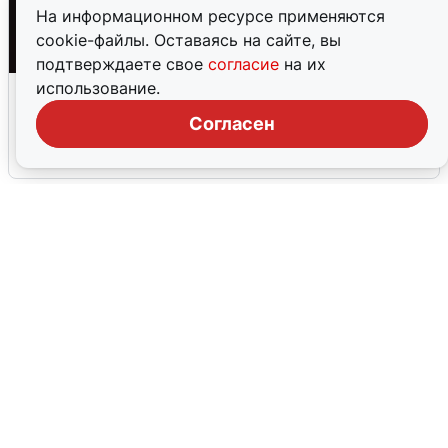
На информационном ресурсе применяются
cookie-файлы. Оставаясь на сайте, вы
подтверждаете свое
согласие
на их
Взрывы в Воронеже после сигнала
использование.
тревоги
Согласен
5 августа
0