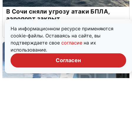
В Сочи сняли угрозу атаки БПЛА,
аэропорт закрыт
На информационном ресурсе применяются
6 августа
0
cookie-файлы. Оставаясь на сайте, вы
подтверждаете свое
согласие
на их
использование.
Согласен
Ночная атака БПЛА на Ярославль: