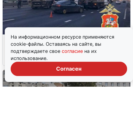
На информационном ресурсе применяются
Пять машин столкнулись на
cookie-файлы. Оставаясь на сайте, вы
Дмитровском шоссе в Подмосковье
подтверждаете свое
согласие
на их
использование.
4 августа
0
Согласен