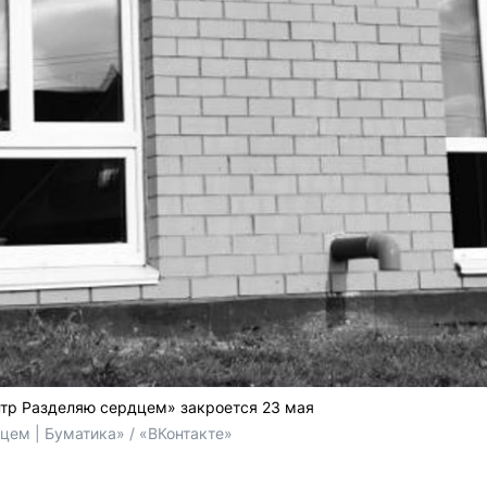
тр Разделяю сердцем» закроется 23 мая
цем | Буматика» / «ВКонтакте»