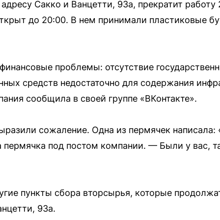
адресу Сакко и Ванцетти, 93а, прекратит работу 
открыт до 20:00. В нем принимали пластиковые 
 финансовые проблемы: отсутствие государствен
нных средств недостаточно для содержания инфр
пания сообщила в своей группе «ВКонтакте».
разили сожаление. Одна из пермячек написала: 
 пермячка под постом компании. — Были у вас, т
угие пункты сбора вторсырья, которые продолжат
анцетти, 93а.