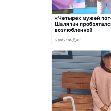
«Четырех мужей пот
Шаляпин проболтался
возлюбленной
6 августа
83