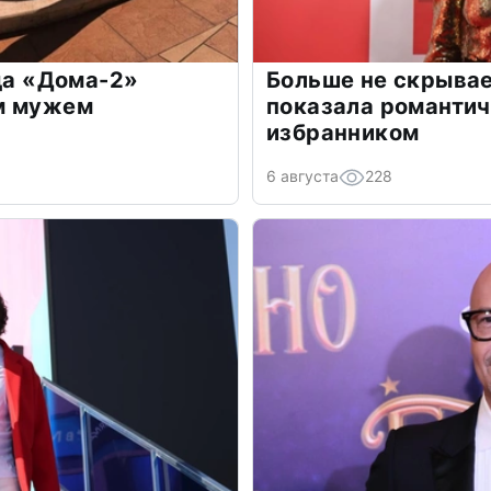
зда «Дома-2»
Больше не скрывае
м мужем
показала романти
избранником
6 августа
228