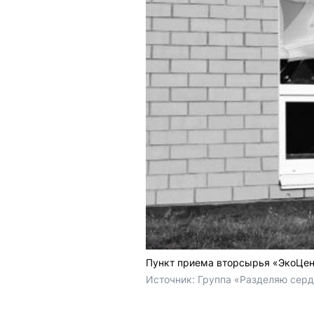
Пункт приема вторсырья «ЭкоЦен
Источник: 
Группа «Разделяю серд