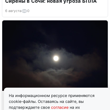
Сирены в Сочи: новая угроза БПЛА
6 августа
0
В Воронеже прогремели взрывы
На информационном ресурсе применяются
после сигнала тревоги
cookie-файлы. Оставаясь на сайте, вы
подтверждаете свое
согласие
на их