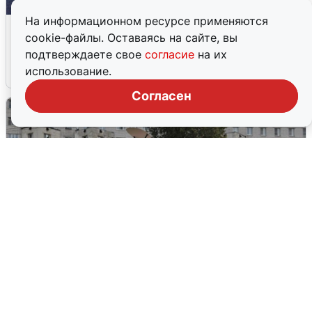
На информационном ресурсе применяются
Пять машин столкнулись на
cookie-файлы. Оставаясь на сайте, вы
Дмитровском шоссе в Подмосковье
подтверждаете свое
согласие
на их
использование.
4 августа
0
Согласен
Грохот в небе разбудил жителей