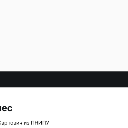
нес
 Карпович из ПНИПУ