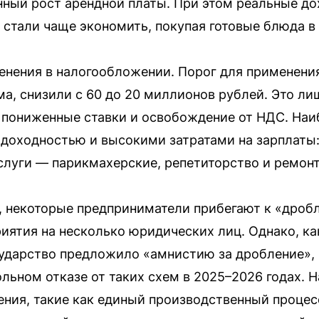
нный рост арендной платы. При этом реальные д
и стали чаще экономить, покупая готовые блюда в
нения в налогообложении. Порог для применения
ема, снизили с 60 до 20 миллионов рублей. Это л
а пониженные ставки и освобождение от НДС. На
 доходностью и высокими затратами на зарплаты:
услуги — парикмахерские, репетиторство и ремонт
, некоторые предприниматели прибегают к «дроб
иятия на несколько юридических лиц. Однако, ка
сударство предложило «амнистию за дробление»,
льном отказе от таких схем в 2025–2026 годах. 
ния, такие как единый производственный процес