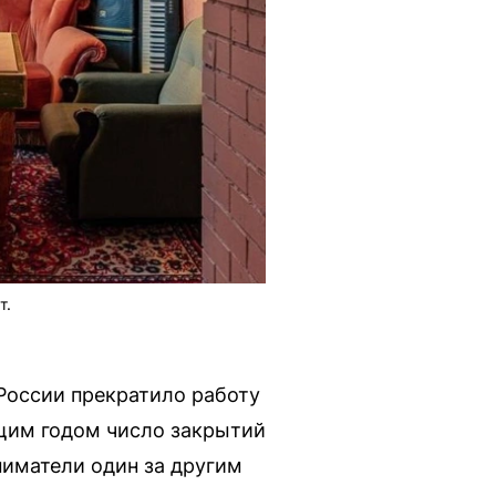
т.
 России прекратило работу
ущим годом число закрытий
ниматели один за другим