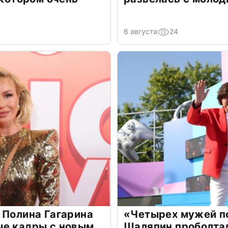
6 августа
24
 Полина Гагарина
«Четырех мужей п
ые кадры с новым
Шаляпин проболтал