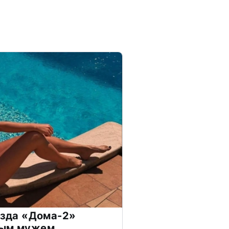
везда «Дома-2»
дым мужем