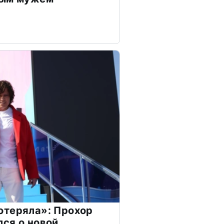
отеряла»: Прохор
ся о новой