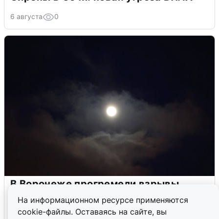
6 августа
0
В Воронеже прогремели взрывы
после сигнала тревоги
На информационном ресурсе применяются
cookie-файлы. Оставаясь на сайте, вы
5 августа
0