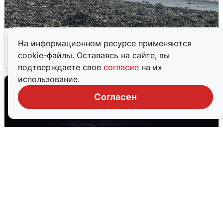
Сирены в Сочи: новая угроза БПЛА
На информационном ресурсе применяются
cookie-файлы. Оставаясь на сайте, вы
6 августа
0
подтверждаете свое
согласие
на их
использование.
Согласен