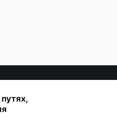
 путях,
ия