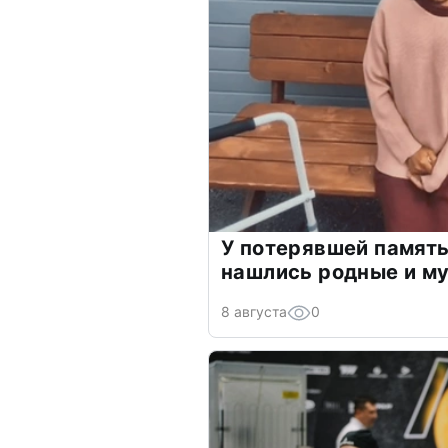
У потерявшей памят
нашлись родные и м
8 августа
0