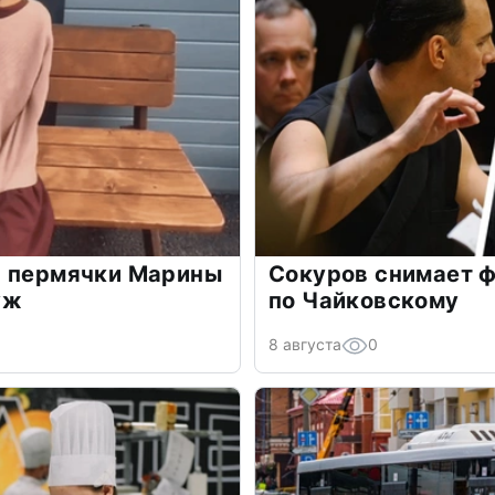
ь пермячки Марины
Сокуров снимает ф
уж
по Чайковскому
8 августа
0