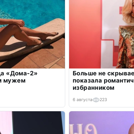
зда «Дома-2»
Больше не скрывае
м мужем
показала романти
избранником
6 августа
223