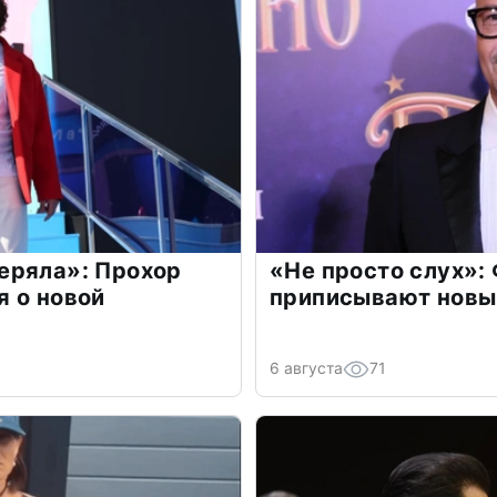
еряла»: Прохор
«Не просто слух»:
 о новой
приписывают новы
6 августа
71