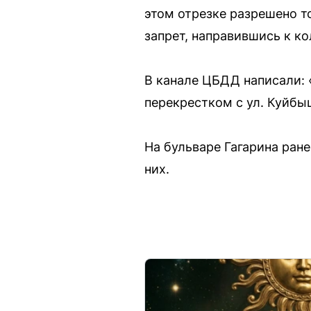
этом отрезке разрешено т
запрет, направившись к ко
В канале ЦБДД написали: 
перекрестком с ул. Куйб
На бульваре Гагарина ран
них.