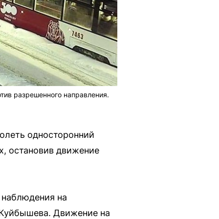
отив разрешенного направления.
долеть односторонний
х, остановив движение
 наблюдения на
 Куйбышева. Движение на