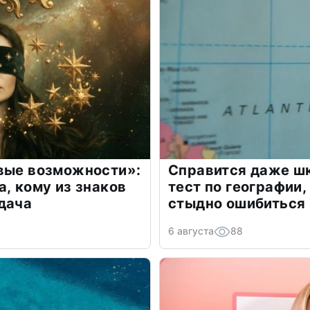
овые возможности»:
Справится даже шк
а, кому из знаков
тест по географии,
дача
стыдно ошибиться
6 августа
88