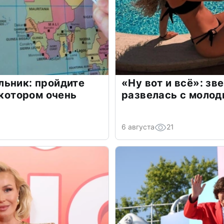
льник: пройдите
«Ну вот и всё»: з
 котором очень
развелась с моло
6 августа
21