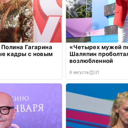
 Полина Гагарина
«Четырех мужей п
ые кадры с новым
Шаляпин проболтал
возлюбленной
6 августа
21