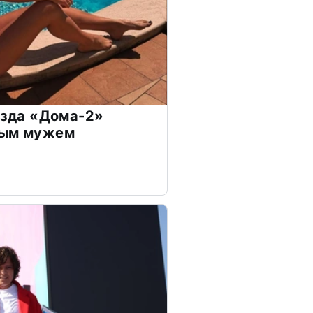
везда «Дома-2»
дым мужем