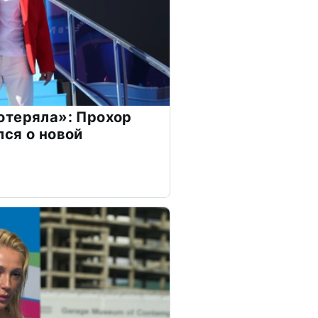
отеряла»: Прохор
ся о новой