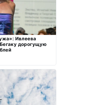
мужа»: Ивлеева
 Бегаку дорогущую
ублей