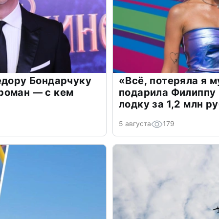
едору Бондарчуку
«Всё, потеряла я 
роман — с кем
подарила Филиппу
лодку за 1,2 млн р
5 августа
179