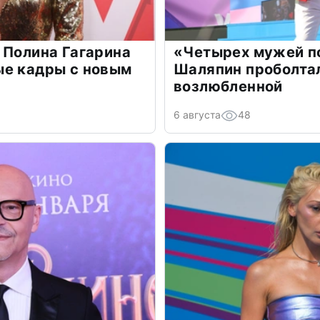
 Полина Гагарина
«Четырех мужей п
ые кадры с новым
Шаляпин проболтал
возлюбленной
6 августа
48