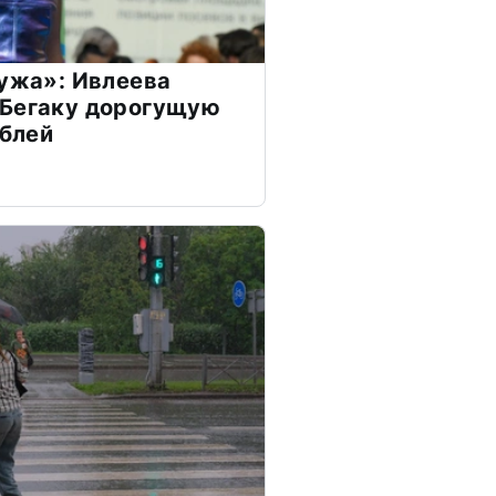
мужа»: Ивлеева
 Бегаку дорогущую
ублей