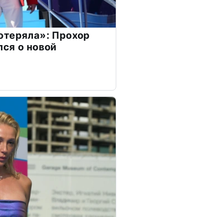
отеряла»: Прохор
ся о новой