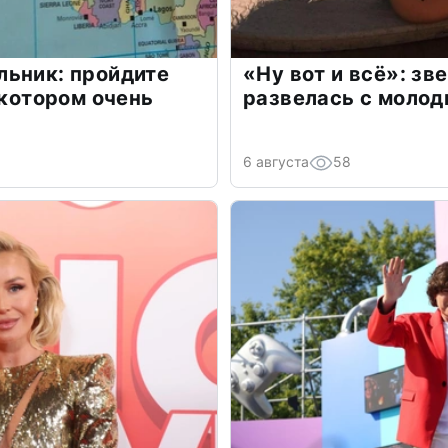
льник: пройдите
«Ну вот и всё»: з
 котором очень
развелась с моло
6 августа
58