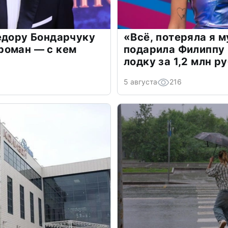
едору Бондарчуку
«Всё, потеряла я 
роман — с кем
подарила Филиппу
лодку за 1,2 млн р
5 августа
216