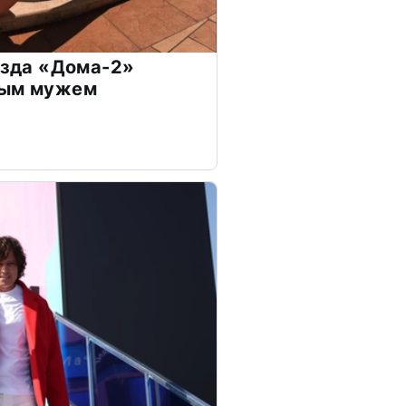
везда «Дома-2»
дым мужем