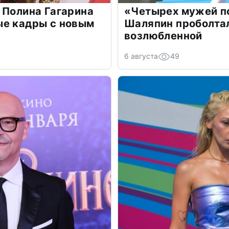
 Полина Гагарина
«Четырех мужей п
ые кадры с новым
Шаляпин проболтал
возлюбленной
6 августа
49