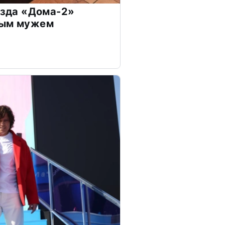
везда «Дома-2»
дым мужем