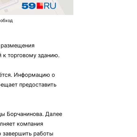
 обход
я размещения
 к торговому зданию.
нётся. Информацию о
бещает предоставить
цы Борчанинова. Далее
олняет компания
ю завершить работы