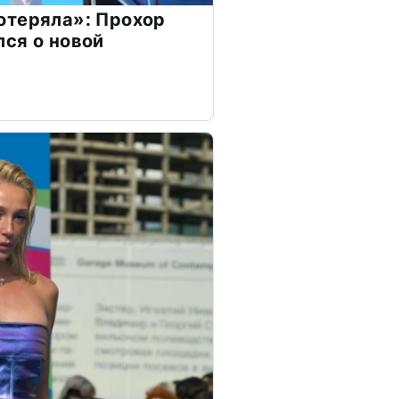
отеряла»: Прохор
ся о новой