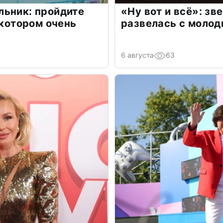
льник: пройдите
«Ну вот и всё»: з
 котором очень
развелась с моло
6 августа
63