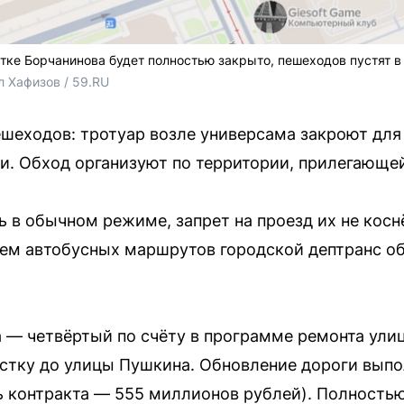
тке Борчанинова будет полностью закрыто, пешеходов пустят в
л Хафизов / 59.RU
ешеходов: тротуар возле универсама закроют дл
и. Обход организуют по территории, прилегающей
 в обычном режиме, запрет на проезд их не кос
ем автобусных маршрутов городской дептранс о
а — четвёртый по счёту в программе ремонта ули
стку до улицы Пушкина. Обновление дороги вып
ь контракта — 555 миллионов рублей). Полность