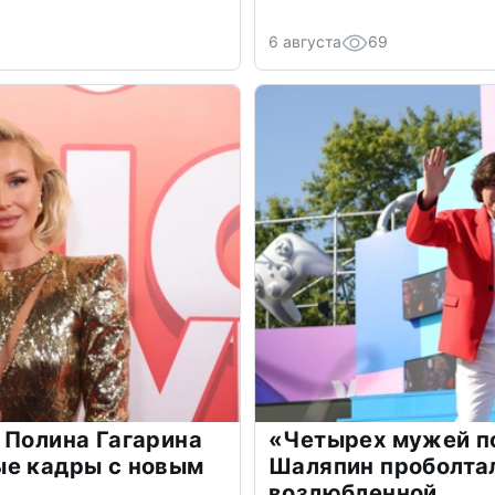
6 августа
69
 Полина Гагарина
«Четырех мужей п
ые кадры с новым
Шаляпин проболтал
возлюбленной