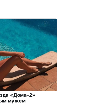
везда «Дома-2»
дым мужем