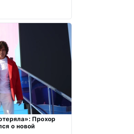
отеряла»: Прохор
ся о новой