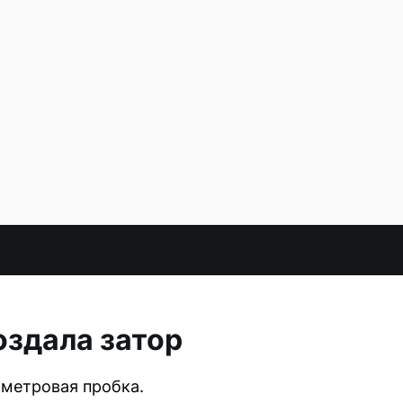
оздала затор
ометровая пробка.