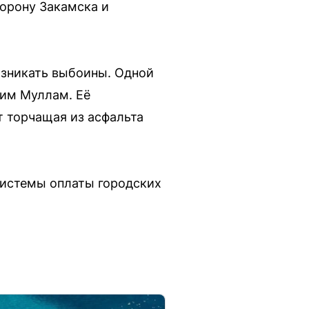
торону Закамска и
озникать выбоины. Одной
ним Муллам. Её
т торчащая из асфальта
системы оплаты городских