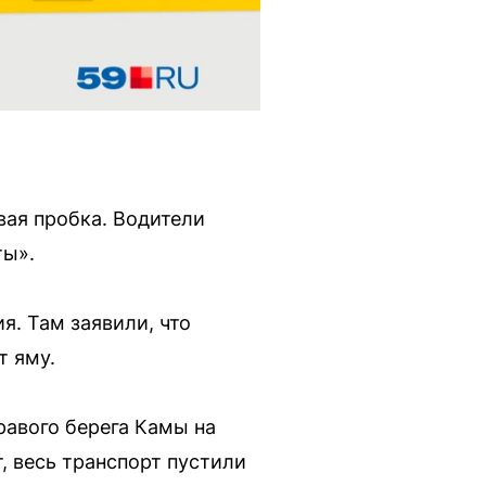
вая пробка. Водители
ты».
. Там заявили, что
т яму.
равого берега Камы на
т, весь транспорт пустили