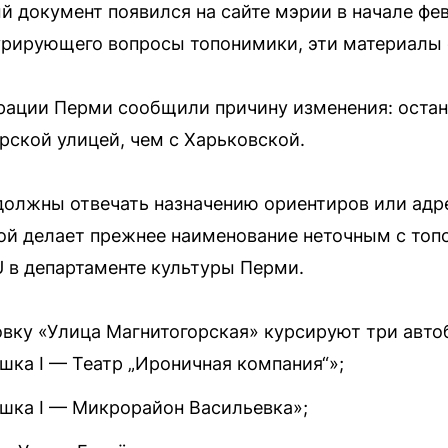
й документ появился на сайте мэрии в начале фев
урирующего вопросы топонимики, эти материалы 
рации Перми сообщили причину изменения: оста
рской улицей, чем с Харьковской.
олжны отвечать назначению ориентиров или адре
ой делает прежнее наименование неточным с топ
U в департаменте культуры Перми.
вку «Улица Магнитогорская» курсируют три авт
ка I — Театр „Ироничная компания“»;
шка I — Микрорайон Васильевка»;