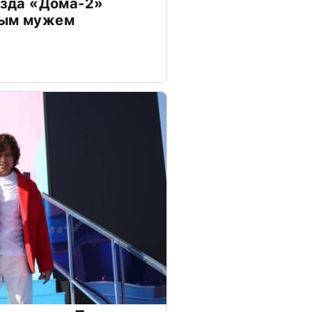
везда «Дома-2»
дым мужем