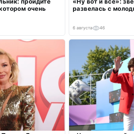
льник: пройдите
«Ну вот и всё»: з
 котором очень
развелась с моло
6 августа
46