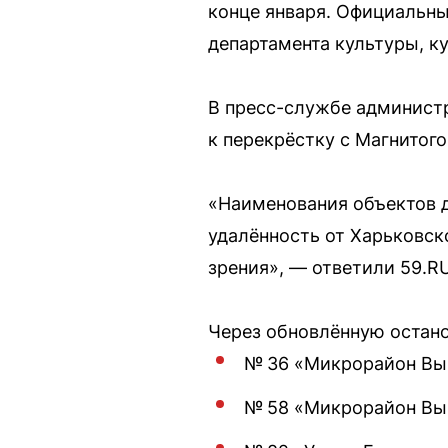
конце января. Официальны
департамента культуры, к
В пресс-службе админист
к перекрёстку с Магнитого
«Наименования объектов д
удалённость от Харьковск
зрения», — ответили 59.R
Через обновлённую остано
№ 36 «Микрорайон Выш
№ 58 «Микрорайон Вы