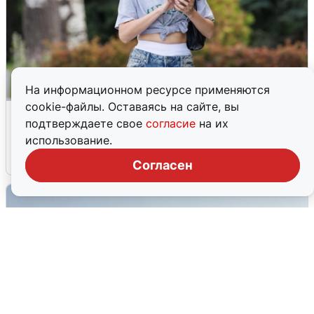
На информационном ресурсе применяются
cookie-файлы. Оставаясь на сайте, вы
Волгоградцы остались без
подтверждаете свое
согласие
на их
мобильного интернета
использование.
6 августа
0
Согласен