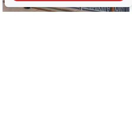
В Туре вода убывает, на других реках
области прибывает
4 августа
0