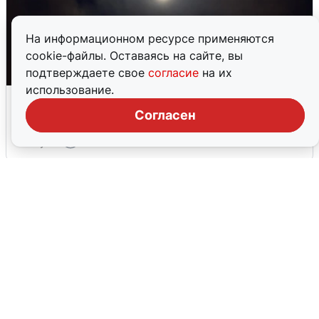
На информационном ресурсе применяются
cookie-файлы. Оставаясь на сайте, вы
подтверждаете свое
согласие
на их
использование.
Взрывы в Воронеже после сигнала
тревоги
Согласен
5 августа
0