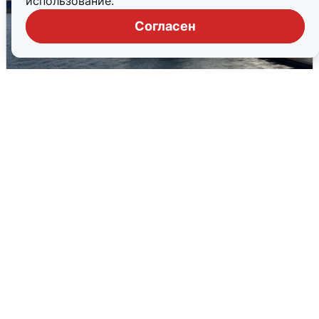
использование.
Согласен
В Сочи сняли угрозу атаки БПЛА,
аэропорт закрыт
6 августа
0