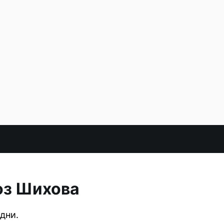
оз Шихова
дни.