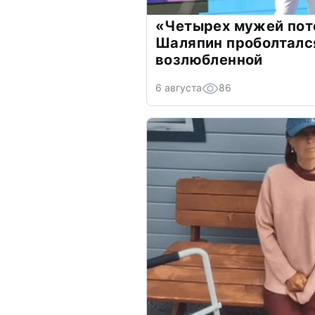
«Четырех мужей пот
Шаляпин проболтался
возлюбленной
6 августа
86