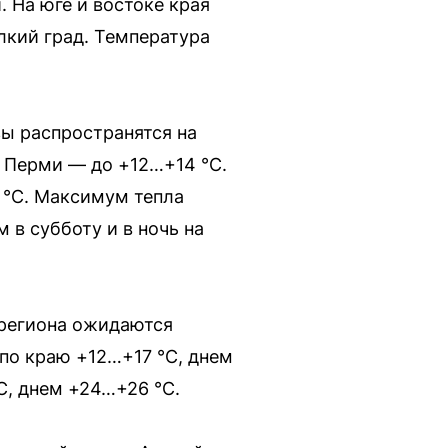
. На юге и востоке края
лкий град. Температура
зы распространятся на
в Перми — до +12…+14 °С.
 °С. Максимум тепла
 в субботу и в ночь на
 региона ожидаются
по краю +12…+17 °С, днем
С, днем +24…+26 °С.