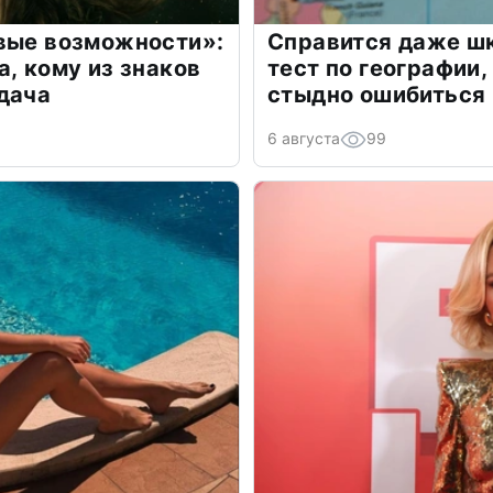
овые возможности»:
Справится даже шк
а, кому из знаков
тест по географии,
дача
стыдно ошибиться
6 августа
99