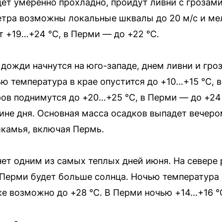
дет умеренно прохладно, пройдут ливни с грозами
етра возможны локальные шквалы до 20 м/с и ме
т +19…+24 °С, в Перми — до +22 °С.
 дожди начнутся на юго-западе, днем ливни и гро
ю температура в крае опустится до +10…+15 °С, 
ов поднимутся до +20…+25 °С, в Перми — до +24
не дня. Основная масса осадков выпадет вечером
икамья, включая Пермь.
анет одним из самых теплых дней июня. На севере
 Перми будет больше солнца. Ночью температура 
ке возможно до +28 °С. В Перми ночью +14…+16 °