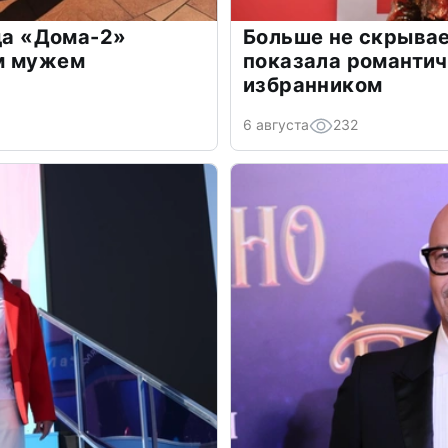
зда «Дома-2»
Больше не скрывае
м мужем
показала романти
избранником
6 августа
232