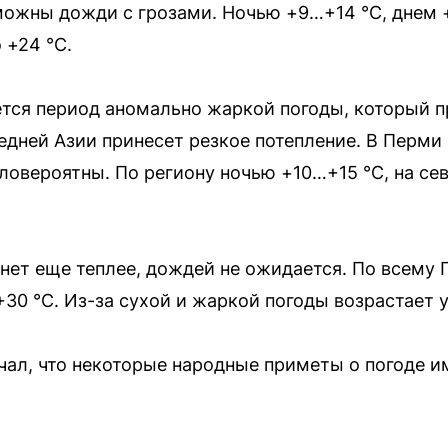
можны дожди с грозами. Ночью +9…+14 °С, днем 
 +24 °С.
ается период аномально жаркой погоды, который п
едней Азии принесет резкое потепление. В Перми
ловероятны. По региону ночью +10…+15 °С, на сев
танет еще теплее, дождей не ожидается. По всем
+30 °С. Из-за сухой и жаркой погоды возрастает 
ал, что некоторые народные приметы о погоде и