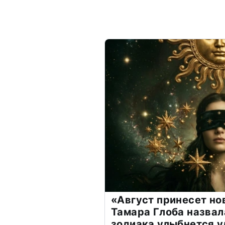
«Август принесет н
Тамара Глоба назвал
зодиака улыбнется у