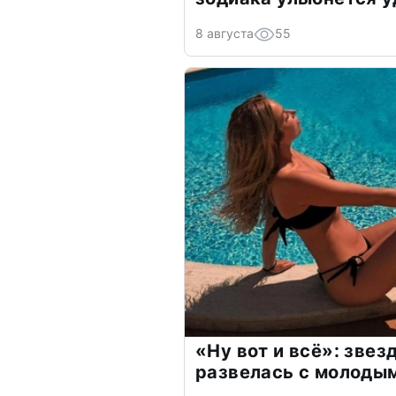
8 августа
55
«Ну вот и всё»: зве
развелась с молоды