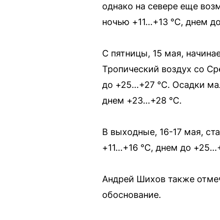
однако на севере еще воз
ночью +11…+13 °С, днем до
С пятницы, 15 мая, начин
Тропический воздух со Ср
до +25…+27 °С. Осадки ма
днем +23…+28 °С.
В выходные, 16-17 мая, с
+11…+16 °С, днем до +25…
Андрей Шихов также отмеч
обоснование.