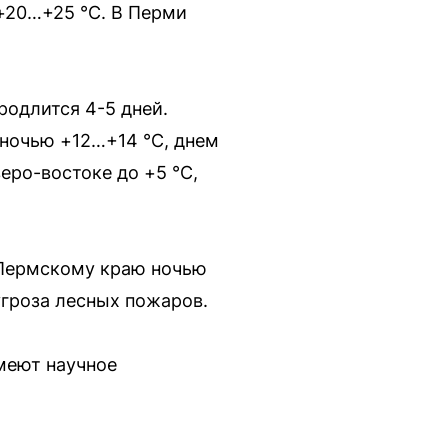
+20…+25 °С. В Перми
родлится 4-5 дней.
 ночью +12…+14 °С, днем
еро-востоке до +5 °С,
у Пермскому краю ночью
угроза лесных пожаров.
меют научное