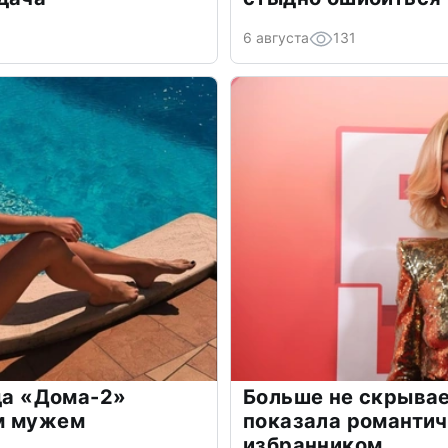
6 августа
131
зда «Дома-2»
Больше не скрывае
м мужем
показала романти
избранником