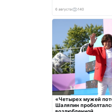
6 августа
140
«Четырех мужей пот
Шаляпин проболтался
возлюбленной