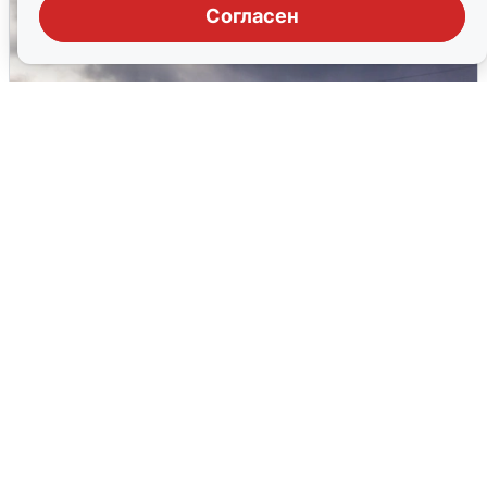
Согласен
Над ХМАО впервые сбили
беспилотники
3 августа
0