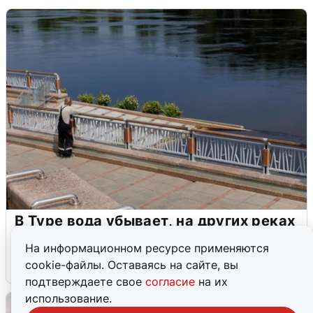
В Туре вода убывает, на других реках
области прибывает
На информационном ресурсе применяются
cookie-файлы. Оставаясь на сайте, вы
4 августа
0
подтверждаете свое
согласие
на их
использование.