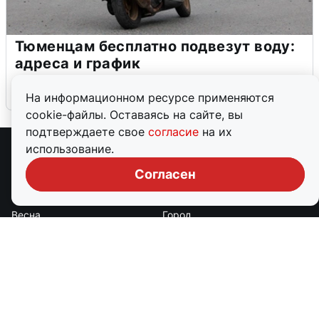
Тюменцам бесплатно подвезут воду:
адреса и график
3 августа
0
На информационном ресурсе применяются
cookie-файлы. Оставаясь на сайте, вы
подтверждаете свое
согласие
на их
использование.
Рубрики
Согласен
Авто
Бизнес
Весна
Город
Дороги и транспорт
Еда
Животные
Здоровье
Зима
Криминал
Культура
Лето
Мой дом
Наука