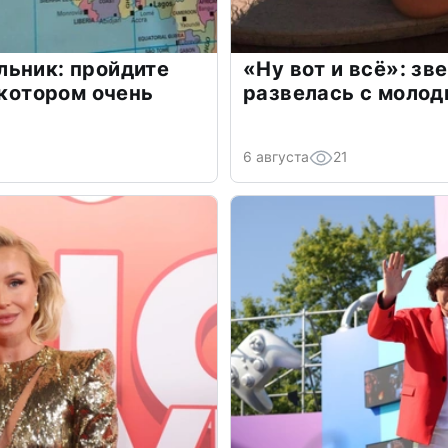
льник: пройдите
«Ну вот и всё»: з
 котором очень
развелась с моло
6 августа
21