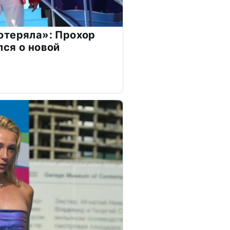
отеряла»: Прохор
ся о новой