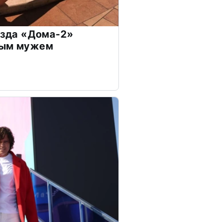
везда «Дома-2»
дым мужем