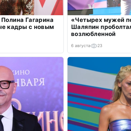
 Полина Гагарина
«Четырех мужей п
ые кадры с новым
Шаляпин проболтал
возлюбленной
6 августа
23