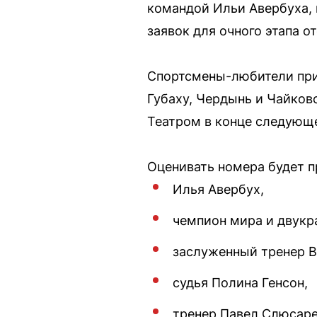
командой Ильи Авербуха, 
заявок для очного этапа о
Спортсмены-любители прие
Губаху, Чердынь и Чайков
Театром в конце следующе
Оценивать номера будет п
Илья Авербух,
чемпион мира и двук
заслуженный тренер В
судья Полина Генсон,
тренер Павел Слюсаре