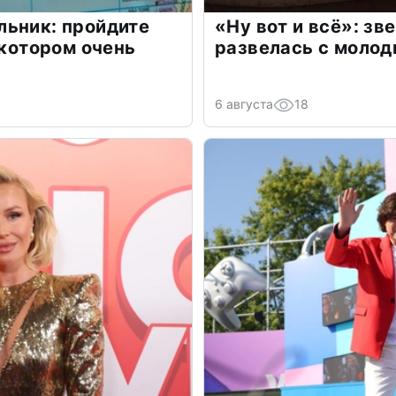
льник: пройдите
«Ну вот и всё»: з
 котором очень
развелась с моло
6 августа
18