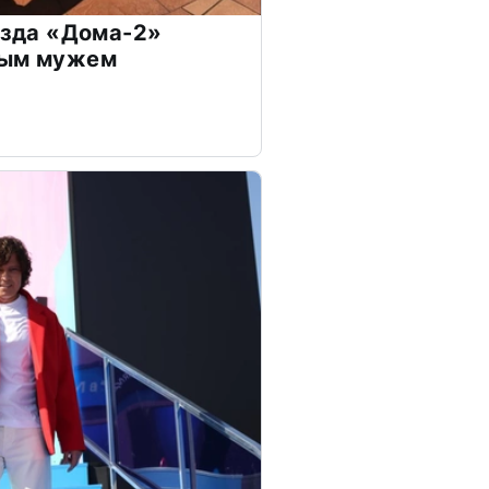
везда «Дома-2»
дым мужем