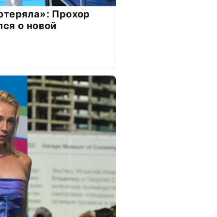
отеряла»: Прохор
ся о новой