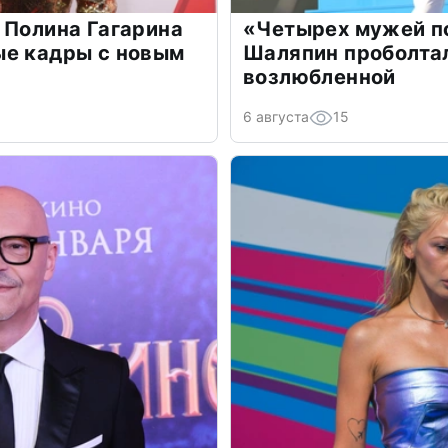
 Полина Гагарина
«Четырех мужей п
ые кадры с новым
Шаляпин проболтал
возлюбленной
6 августа
15