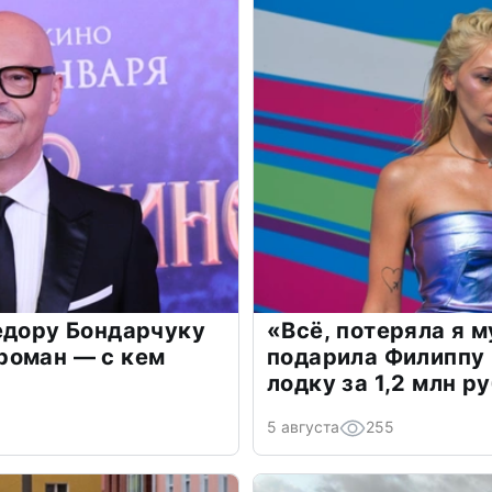
едору Бондарчуку
«Всё, потеряла я 
роман — с кем
подарила Филиппу
лодку за 1,2 млн р
5 августа
255