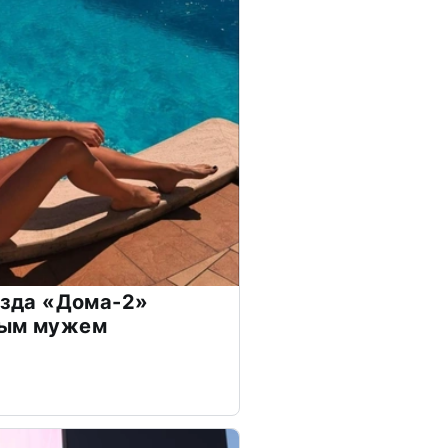
везда «Дома-2»
дым мужем