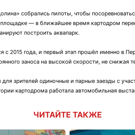
олина» собрались пилоты, чтобы посоревноваться
 площадке — в ближайшее время картодром перен
анируют построить аквапарк.
 с 2015 года, и первый этап прошёл именно в Пе
оянного заноса на высокой скорости, не снижая т
 для зрителей одиночные и парные заезды с уча
тории картодрома работала автомобильная выста
ЧИТАЙТЕ ТАКЖЕ