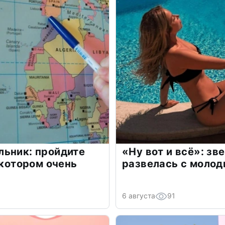
льник: пройдите
«Ну вот и всё»: з
 котором очень
развелась с моло
6 августа
91