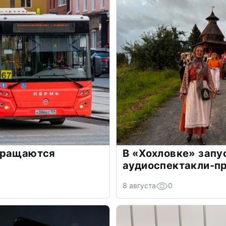
вращаются
В «Хохловке» запу
аудиоспектакли-п
8 августа
0