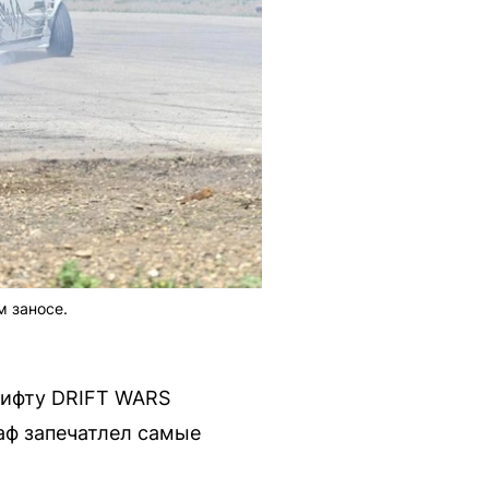
м заносе.
рифту DRIFT WARS
аф запечатлел самые