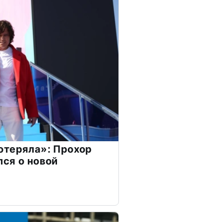
отеряла»: Прохор
ся о новой