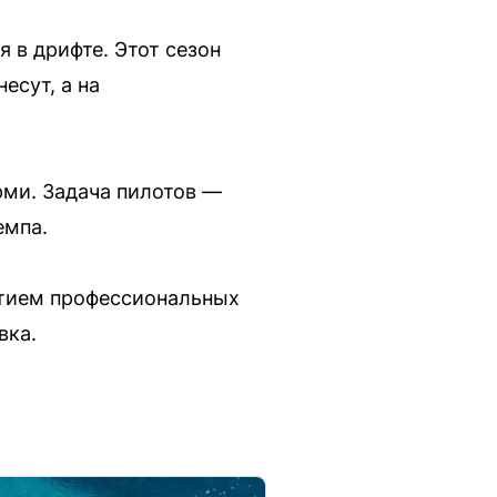
 в дрифте. Этот сезон
есут, а на
рми. Задача пилотов —
емпа.
стием профессиональных
вка.