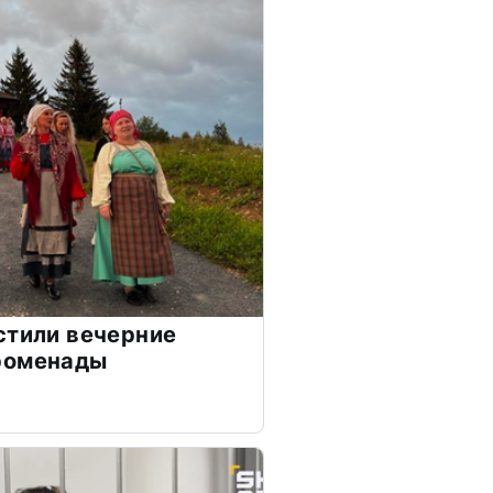
стили вечерние
роменады