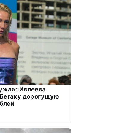
мужа»: Ивлеева
 Бегаку дорогущую
ублей