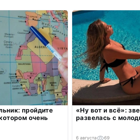
льник: пройдите
«Ну вот и всё»: з
 котором очень
развелась с моло
6 августа
69