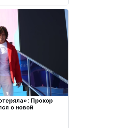
отеряла»: Прохор
ся о новой