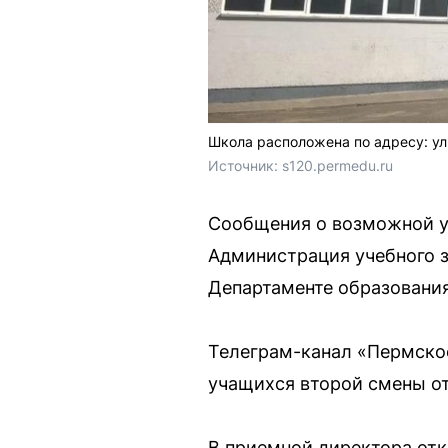
Школа расположена по адресу: ул
Источник: 
s120.permedu.ru
Сообщения о возможной ут
Администрация учебного з
Департаменте образования
Телеграм-канал «Пермское
учащихся второй смены о
В приемной директора отк