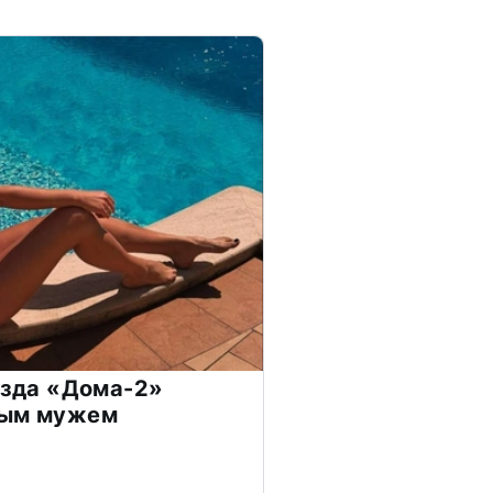
везда «Дома-2»
дым мужем