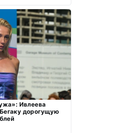
мужа»: Ивлеева
 Бегаку дорогущую
ублей