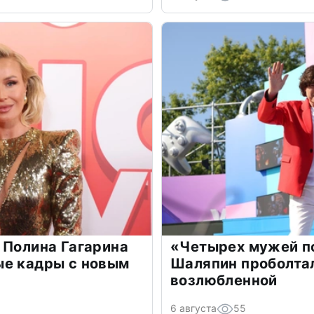
 Полина Гагарина
«Четырех мужей п
ые кадры с новым
Шаляпин проболтал
возлюбленной
6 августа
55