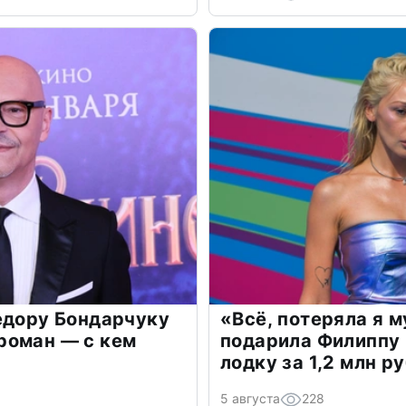
едору Бондарчуку
«Всё, потеряла я 
роман — с кем
подарила Филиппу
лодку за 1,2 млн р
5 августа
228