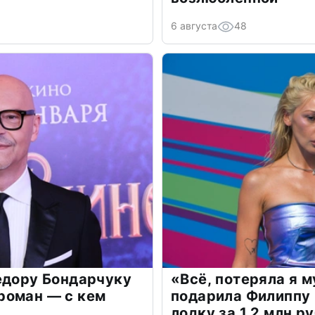
6 августа
48
едору Бондарчуку
«Всё, потеряла я 
роман — с кем
подарила Филиппу
лодку за 1,2 млн р