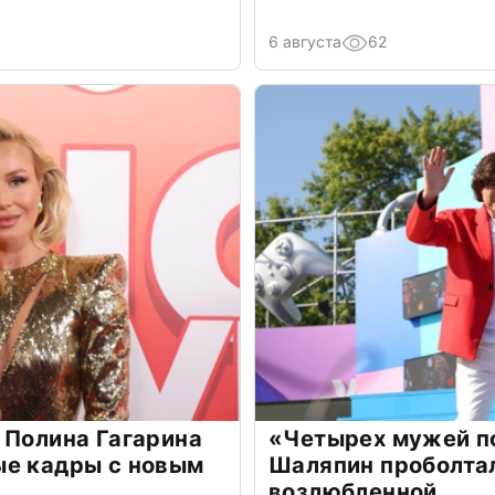
6 августа
62
 Полина Гагарина
«Четырех мужей п
ые кадры с новым
Шаляпин проболтал
возлюбленной