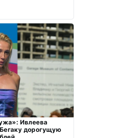
мужа»: Ивлеева
 Бегаку дорогущую
ублей