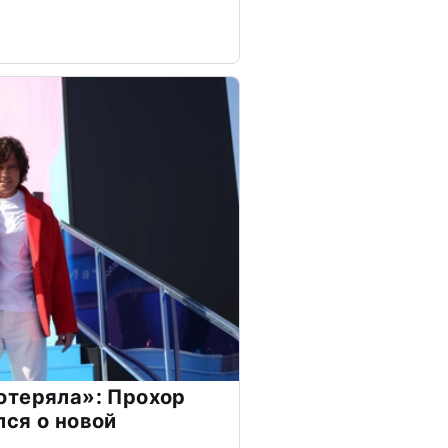
отеряла»: Прохор
ся о новой