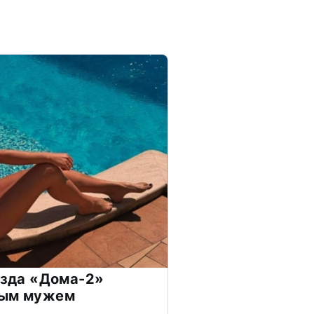
везда «Дома-2»
дым мужем