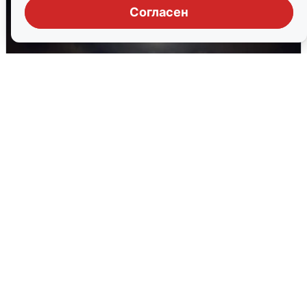
Согласен
В Воронеже прогремели взрывы
после сигнала тревоги
5 августа
0