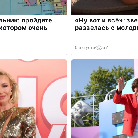
льник: пройдите
«Ну вот и всё»: з
 котором очень
развелась с моло
6 августа
57