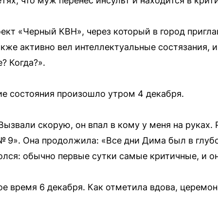
тях, что муж перенес инсульт и находится в крит
ект «Черный КВН», через который в город пригл
акже активно вел интеллектуальные состязания, и
? Когда?».
е состояния произошло утром 4 декабря.
Вызвали скорую, он впал в кому у меня на руках.
№ 9». Она продолжила: «Все дни Дима был в глуб
олся: обычно первые сутки самые критичные, и о
ое время 6 декабря. Как отметила вдова, церемон