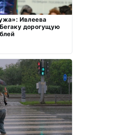
мужа»: Ивлеева
 Бегаку дорогущую
ублей