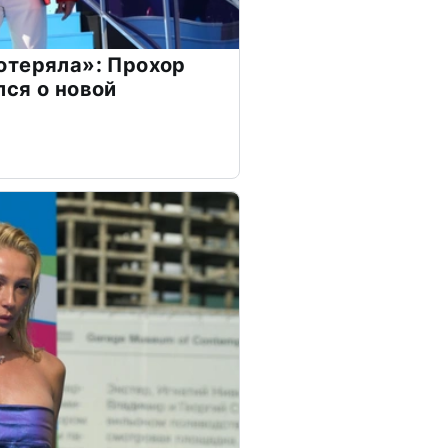
отеряла»: Прохор
ся о новой