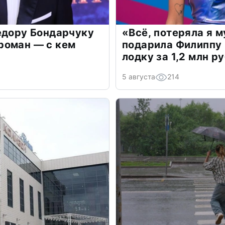
едору Бондарчуку
«Всё, потеряла я 
роман — с кем
подарила Филиппу
лодку за 1,2 млн р
5 августа
214