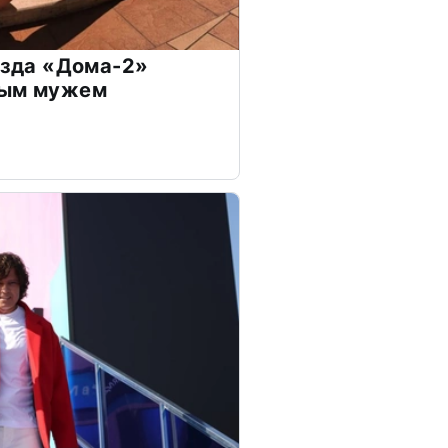
везда «Дома-2»
дым мужем