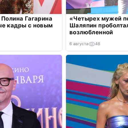
 Полина Гагарина
«Четырех мужей п
ые кадры с новым
Шаляпин проболтал
возлюбленной
6 августа
48