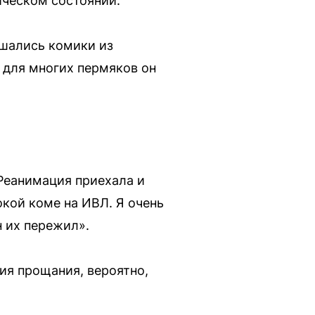
ическом состоянии.
ашались комики из
 для многих пермяков он
 Реанимация приехала и
окой коме на ИВЛ. Я очень
н их пережил».
ия прощания, вероятно,