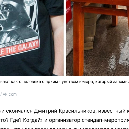
нают как о человеке с ярким чувством юмора, который запомн
/ vk.com
ни скончался Дмитрий Красильников, известный 
о? Где? Когда?» и организатор стендап-мероприят