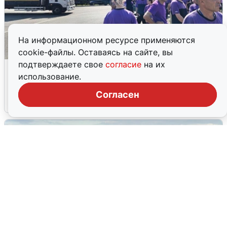
На информационном ресурсе применяются
cookie-файлы. Оставаясь на сайте, вы
подтверждаете свое
согласие
на их
Склад Wildberries в Екатеринбурге
использование.
эвакуировали из-за БПЛА
Согласен
5 августа
0