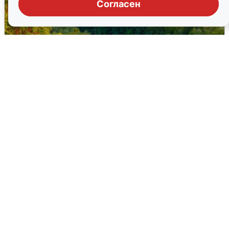
Согласен
Атака БПЛА на Уфу: горожане шутят
5 августа
0