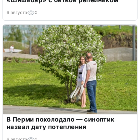
«Шишибар» с битвой репейником
6 августа
0
В Перми похолодало — синоптик
назвал дату потепления
6 августа
0