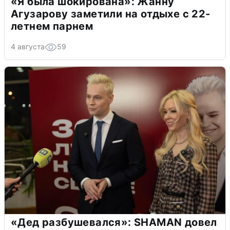
«Я была шокирована»: Жанну
Агузарову заметили на отдыхе с 22-
летнем парнем
4 августа
59
«Дед разбушевался»: SHAMAN довел