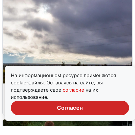
На информационном ресурсе применяются
cookie-файлы. Оставаясь на сайте, вы
Над ХМАО впервые сбили
подтверждаете свое
согласие
на их
беспилотники
использование.
Согласен
3 августа
0