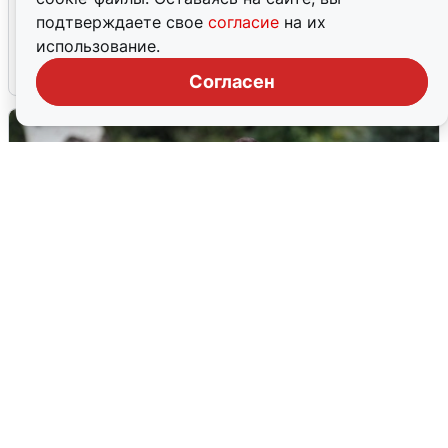
Ночная атака БПЛА на Ярославль:
подтверждаете свое
согласие
на их
попадания и последствия
использование.
6 августа
0
Согласен
Волгоградцы остались без
мобильного интернета