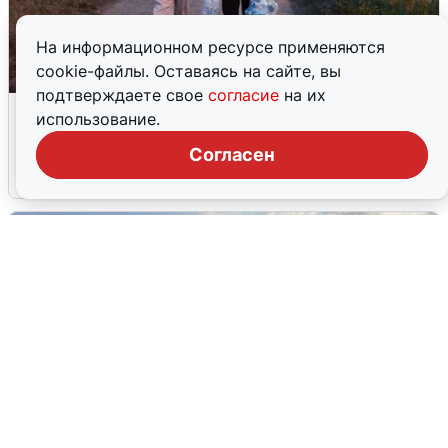
На информационном ресурсе применяются
cookie-файлы. Оставаясь на сайте, вы
подтверждаете свое
согласие
на их
Опубликована карта отключений
использование.
воды в Воронеже
Согласен
6 августа
0