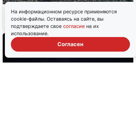
Сирены в Сочи: новая угроза БПЛА
На информационном ресурсе применяются
cookie-файлы. Оставаясь на сайте, вы
6 августа
0
подтверждаете свое
согласие
на их
использование.
Согласен
Взрывы в Воронеже после сигнала
тревоги