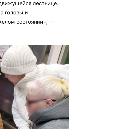
 движущейся лестнице.
на головы и
желом состоянии», —