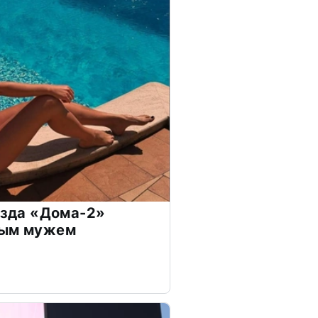
везда «Дома-2»
дым мужем