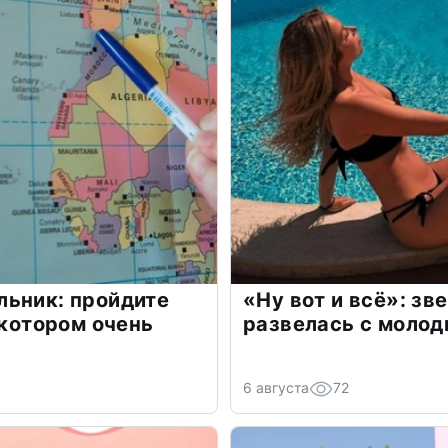
льник: пройдите
«Ну вот и всё»: з
 котором очень
развелась с моло
6 августа
72