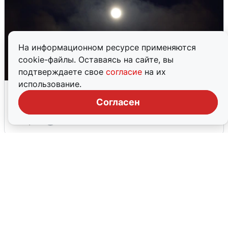
На информационном ресурсе применяются
cookie-файлы. Оставаясь на сайте, вы
подтверждаете свое
согласие
на их
использование.
Взрывы в Воронеже после сигнала
тревоги
Согласен
5 августа
0