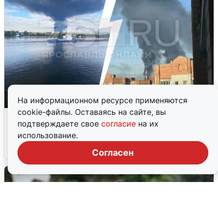
На информационном ресурсе применяются
cookie-файлы. Оставаясь на сайте, вы
Ночная атака БПЛА на Ярославль:
подтверждаете свое
согласие
на их
попадания и последствия
использование.
6 августа
0
Согласен