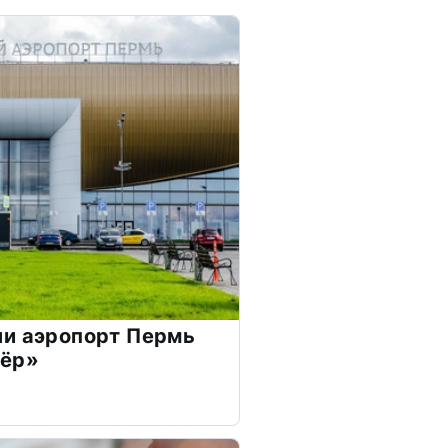
ли аэропорт Пермь
вёр»