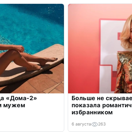
зда «Дома-2»
Больше не скрывае
м мужем
показала романти
избранником
6 августа
263