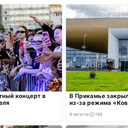
тный концерт в
В Прикамье закры
еля
из-за режима «Ко
9 августа
188