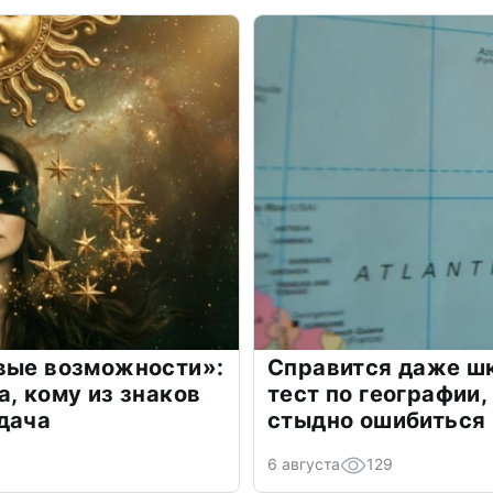
овые возможности»:
Справится даже шк
а, кому из знаков
тест по географии,
дача
стыдно ошибиться
6 августа
129