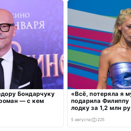
едору Бондарчуку
«Всё, потеряла я 
роман — с кем
подарила Филиппу
лодку за 1,2 млн р
5 августа
225