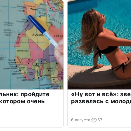
льник: пройдите
«Ну вот и всё»: з
 котором очень
развелась с моло
6 августа
67