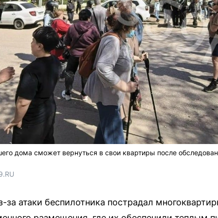
его дома сможет вернуться в свои квартиры после обследован
9.RU
из-за атаки беспилотника пострадал многокварти
менного размещения, где их обеспечили теплым п