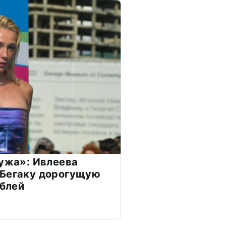
мужа»: Ивлеева
 Бегаку дорогущую
ублей