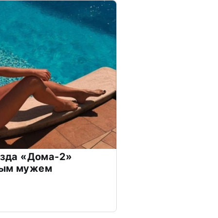
везда «Дома-2»
дым мужем