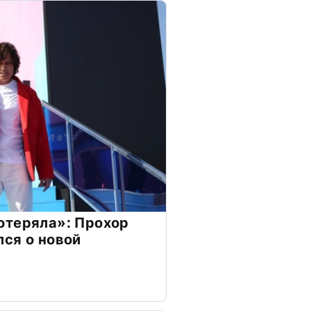
отеряла»: Прохор
ся о новой