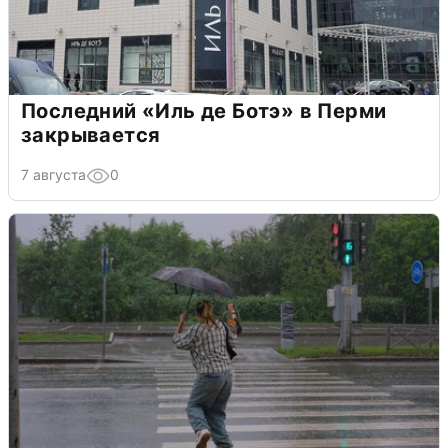
Последний «Иль де Ботэ» в Перми
закрывается
7 августа
0