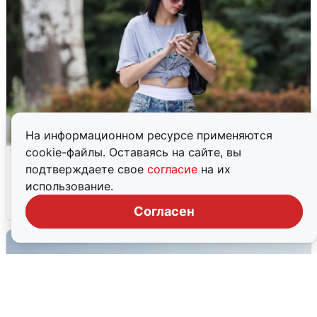
На информационном ресурсе применяются
cookie-файлы. Оставаясь на сайте, вы
Волгоградцы остались без
подтверждаете свое
согласие
на их
мобильного интернета
использование.
6 августа
0
Согласен